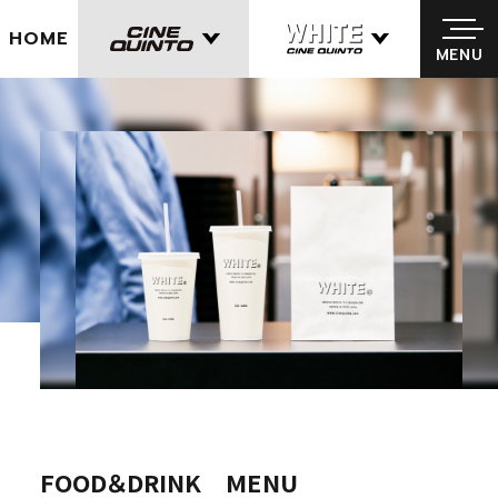
パルコが手がける映画館 CINE QUINTO／シネクイント
HOME
MENU
MENU
FOOD＆DRINK MENU
FOOD＆DRINK MENU