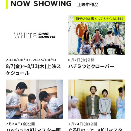
NOW SHOWING
上映中作品
初デジタル版としてリバイバル上映
2026/08/07-2026/08/13
8月7日(金)公開
8/7(金)～8/13(木)上映ス
ハチミツとクローバー
F
ケジュール
o
ll
o
CQ
WCQ
w
u
s
7月24日(金)公開
7月24日(金)公開
ハッシュ！4Kリマスター版
ぐるりのこと。 4Kリマスタ