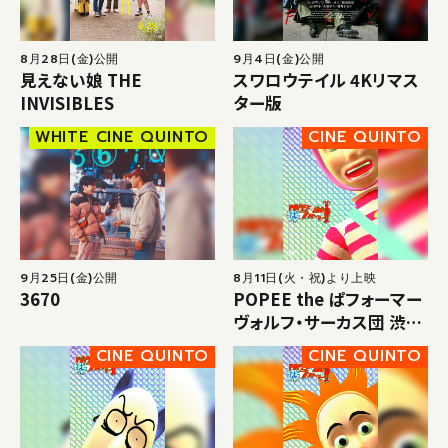
8月28日(金)公開
9月4日(金)公開
見えない娘 THE
スワロウテイル 4Kリマス
INVISIBLES
ター版
WHITE CINE QUINTO
CINE QUINTO
9月25日(金)公開
8月11日(火・祝)より上映
3670
POPEE the ぱフォーマー
ヴォルフ・サーカス団 渋谷
凱旋公演：『MAGIC』
CINE QUINTO
CINE QUINTO