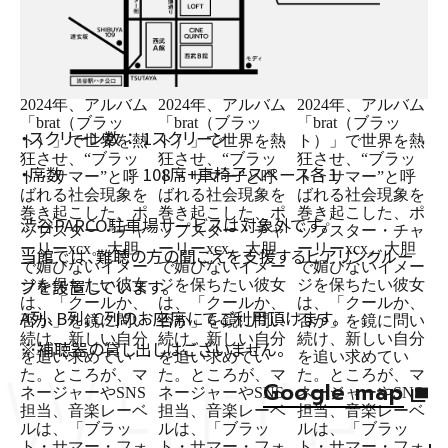
・スクリーン数
1スクリーン
・席数
108席+車椅子スペース各１
渋谷PARCO駐車場サービスは対象外です。
当館では、難聴の方の聞こえを支援するヒアリングルー
プを設置しています。
A列、B列、C列のお座席にてご利用頂けます。
※補聴器の貸し出しはございません。
Google map