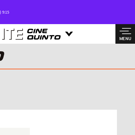
 9:15
MENU