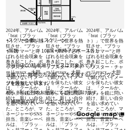
・スクリーン数
1スクリーン
・席数
108席+車椅子スペース各１
渋谷PARCO駐車場サービスは対象外です。
当館では、難聴の方の聞こえを支援するヒアリングルー
プを設置しています。
A列、B列、C列のお座席にてご利用頂けます。
※補聴器の貸し出しはございません。
Google map