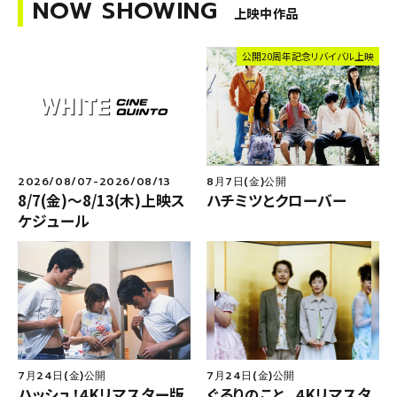
NOW SHOWING
上映中作品
公開20周年記念リバイバル上映
2026/08/07-2026/08/13
8月7日(金)公開
8/7(金)～8/13(木)上映ス
ハチミツとクローバー
F
ケジュール
o
ll
o
CQ
WCQ
w
u
s
7月24日(金)公開
7月24日(金)公開
ハッシュ！4Kリマスター版
ぐるりのこと。 4Kリマスタ