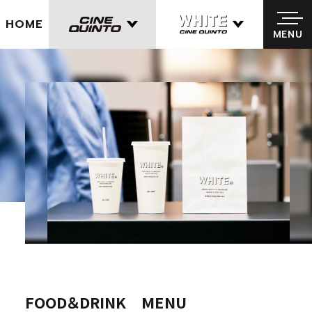
パルコが手がける映画館 CINE QUINTO／シネクイント
HOME
MENU
MENU
FOOD＆DRINK MENU
FOOD＆DRINK MENU