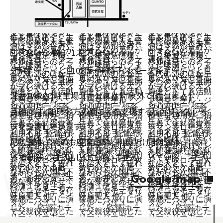
・スクリーン数
1スクリーン
・席数
108席+車椅子スペース各１
渋谷PARCO駐車場サービスは対象外です。
当館では、難聴の方の聞こえを支援するヒアリングルー
プを設置しています。
A列、B列、C列のお座席にてご利用頂けます。
※補聴器の貸し出しはございません。
Google map