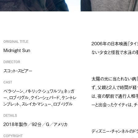
ORIGINAL TITLE
2006年の日本映画「タイ
Midnight Sun
ない少女と怪我で水泳の夢
DIRECTOR
スコット・スピアー
太陽の光に当たれない病「
CAST
ず、父親と2人で時間が経
ベラ・ソーン、パトリック・シュワルツェネッガ
は、夜の駅前で通行人相手
ー、ロブ・リグル、クイン・シェパード、ケン・トレ
ンブレット、スレイカ・マシュー、ロブ・リグル
ーと出会ったケイティは、
DETAILS
2018年製作／92分／G／アメリカ
ディズニー・チャンネルのド
COPYRIGHT