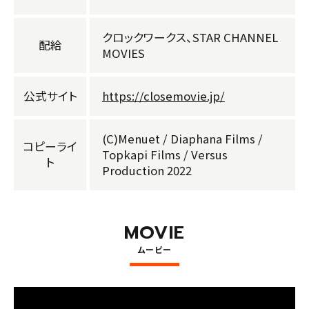
クロックワークス、STAR CHANNEL
配給
MOVIES
公式サイト
https://closemovie.jp/
(C)Menuet / Diaphana Films /
コピーライ
Topkapi Films / Versus
ト
F
Production 2022
o
ll
o
CQ
WCQ
w
MOVIE
u
s
ムービー