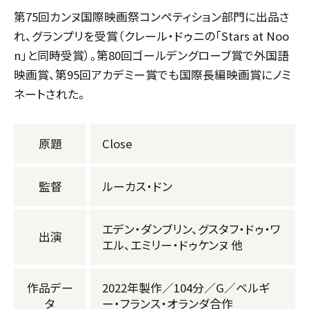
第75回カンヌ国際映画祭コンペティション部門に出品さ
れ、グランプリを受賞（クレール・ドゥニの「Stars at Noo
n」と同時受賞）。第80回ゴールデングローブ賞で外国語
映画賞、第95回アカデミー賞でも国際長編映画賞にノミ
ネートされた。
原題
Close
監督
ルーカス・ドン
エデン・ダンブリン、グスタフ・ドゥ・ワ
出演
エル、エミリー・ドゥケンヌ 他
作品デー
2022年製作／104分／G／ベルギ
タ
ー・フランス・オランダ合作