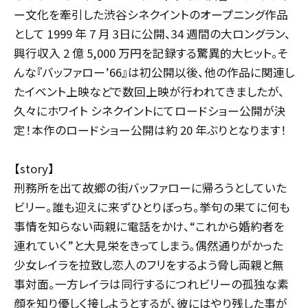
ー文化を牽引した渋谷シネクイントのオープニング作品
として 1999 年 7 月 3日に公開、34 週間の大ロングラン、
興行収入 2 億 5,000 万円を記録する驚異的大ヒット。そ
んな『バッファロー’66』は初公開以後、他の作品に関連し
たイベント上映などで数回上映が行われてきましたが、
久々にホワイト シネクイントにてロードショー公開が決
定！本作のロードショー公開は約 20 年ぶりとなります！
F
【story】
o
刑務所を出て故郷の街バッファローに帰ろうとしていた
ll
o
ビリー。誰も迎えに来ずひとりぼっち。挙句の果てに何も
CQ
WCQ
w
事情を知らない両親に電話をかけ、“これから婚約者を
u
s
連れていく”と大見栄をきってしまう。偶然通りがかった
少女レイラを拉致し恋人のフリをするよう脅し両親と無
事対面。一方レイラは同行するにつれビリーの孤独な素
顔を知り優しく接しようとするが、彼にはやり残した事が