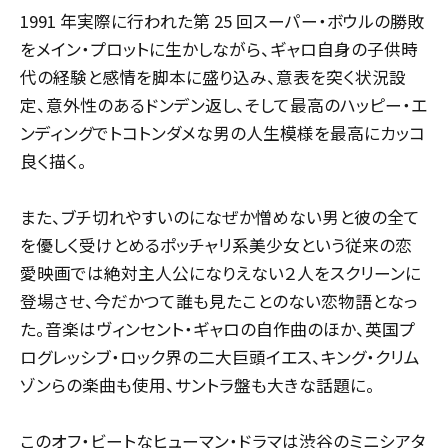
1991 年実際に行われた第 25 回スーパー・ボウルの勝敗
をメイン・プロットに生かしながら、ギャロ自身の子供時
代の経験と感情を脚本に盛り込み、意表を突く状況設
定、意外性のあるドンデン返し、そして最高のハッピー・エ
ンディングでトコトンダメな男の人生模様を最高にカッコ
良く描く。
また、ブチ切れやすいのになぜか憎めない男と彼の全て
を優しく受けとめるポッチャリ系美少女という従来の恋
愛映画では絶対主人公になりえない２人をスクリーンに
登場させ、今だかつて誰も見たことのない恋物語となっ
た。音楽はヴィンセント・ギャロの自作曲のほか、英国プ
ログレッシブ・ロック界の二大巨頭イエス、キング・クリム
ゾンらの楽曲も使用、サントラ盤も大きな話題に。
このオフ・ビートなヒューマン・ドラマは渋谷のミニシアタ