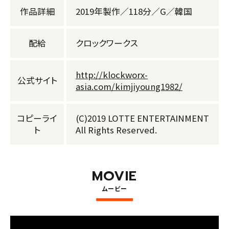
作品詳細
2019年製作／118分／G／韓国
配給
クロックワークス
http://klockworx-
公式サイト
asia.com/kimjiyoung1982/
コピーライ
(C)2019 LOTTE ENTERTAINMENT
F
ト
All Rights Reserved.
o
ll
o
CQ
WCQ
w
u
MOVIE
s
ムービー