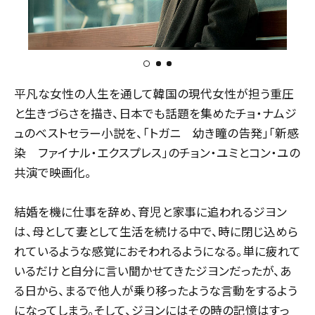
1
2
3
平凡な女性の人生を通して韓国の現代女性が担う重圧
と生きづらさを描き、日本でも話題を集めたチョ・ナムジ
ュのベストセラー小説を、「トガニ 幼き瞳の告発」「新感
染 ファイナル・エクスプレス」のチョン・ユミとコン・ユの
共演で映画化。
結婚を機に仕事を辞め、育児と家事に追われるジヨン
は、母として妻として生活を続ける中で、時に閉じ込めら
れているような感覚におそわれるようになる。単に疲れて
いるだけと自分に言い聞かせてきたジヨンだったが、あ
る日から、まるで他人が乗り移ったような言動をするよう
になってしまう。そして、ジヨンにはその時の記憶はすっ